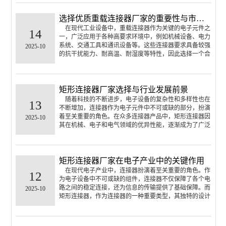
选择优质重载连接器厂家的重要性与市场前景
在现代工业设备中，重载连接器作为关键的电子元件之
14
一，广泛应用于各种高要求环境中，例如机械设备、电力
系统、交通工具和通讯设备等。这些连接器要求具备较强
2025-10
的抗干扰能力、耐高温、耐湿度等特性，因此选择一个合
适的重载连接器厂家显得尤为重要。
矩形连接器厂家选择与行业发展前景
随着科技的不断进步，电子设备的复杂性和多样性也在
13
不断增加，连接器作为电子元件中不可或缺的部分，扮演
着至关重要的角色。在众多连接器产品中，矩形连接器因
2025-10
其在机械、电子和电气领域的优异性能，逐渐成为了广泛
应用的产品。而在这个市场中，选择一个可靠的矩形连接
器厂家，成为了许多企业在设计和生产中不可忽视的一
环。
矩形连接器厂家在电子产业中的关键作用
在现代电子产业中，连接器扮演着至关重要的角色。作
12
为电子设备中不可或缺的组件，连接器不仅保障了各个电
路之间的稳定连接，还为信息的传输提供了基础保障。而
2025-10
矩形连接器，作为连接器的一种重要类型，其独特的设计
和性能，使其在许多应用领域中得到了广泛的使用。矩形
连接器厂家的角色因此显得尤为重要，它们不仅推动了连
接器技术的发展，也为各行各业···