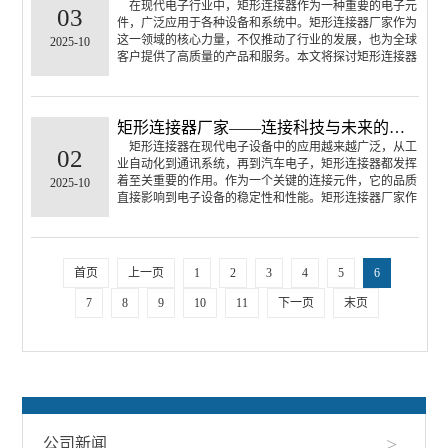
在现代电子行业中，矩形连接器作为一种重要的电子元
03
件，广泛应用于各种设备和系统中。矩形连接器厂家作为
这一领域的核心力量，不仅推动了行业的发展，也为全球
2025-10
客户提供了高质量的产品和服务。本文将探讨矩形连接器
厂家在电子行业中的重要性以及他们如何通过技术创新和
高效生产满足不断变化的市场需求。
矩形连接器厂家——连接科技与未来的桥梁
矩形连接器在现代电子设备中的应用越来越广泛，从工
02
业自动化到通讯系统，再到汽车电子，矩形连接器都发挥
着至关重要的作用。作为一个关键的连接元件，它的品质
2025-10
直接影响到电子设备的稳定性和性能。矩形连接器厂家作
为生产和研发的核心力量，为我们带来了更加高效、可靠
的产品。
首页
上一页
1
2
3
4
5
6
7
8
9
10
11
下一页
末页
>
公司新闻