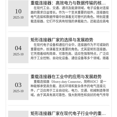
重载连接器：高效电力与数据传输的核心组件
在现代工业、交通、通讯及能源领域，电子设备对连接
10
器的需求日益增长。作为一个至关重要的组件，连接器在
电气连接和数据传输中扮演着无可替代的角色。特别是重
2025-10
载连接器，它们不仅具有较强的承载能力，还能适应高电
压、大电流的环境要求。本文将探讨重载连接器的特点、
应用领域以及其在现代工业中的重要性。
矩形连接器厂家的选择与发展趋势
在现代电子设备和通信行业中，连接器作为不可或缺的
04
重要组件，扮演着至关重要的角色。尤其是矩形连接器，
它凭借着结构简单、可靠性高、适应性强等特点，广泛应
2025-10
用于工业控制、自动化设备、通信设备等多个领域。随着
技术的不断发展，矩形连接器的需求逐渐增大，市场也随
之竞争激烈。因此，如何选择一个合适的矩形连接器厂家
成为了行业中关注的重点。
重载连接器在工业中的应用与发展趋势
重载连接器（Heavy-duty Connector，简称HDC）是一
03
种能够承受高负载、恶劣环境和复杂条件的电气连接元
件，广泛应用于工业自动化、电力、交通、机械制造等领
2025-10
域。由于其具有高可靠性、强大耐用性和良好的电气传导
性，重载连接器成为许多高要求行业的核心组件。本文将
从重载连接器的定义、应用领域以及发展趋势等方面进行
探讨，帮···
矩形连接器厂家在现代电子行业中的重要角色