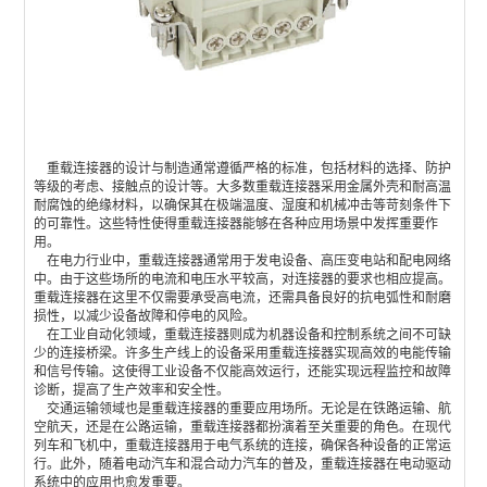
重载连接器
的设计与制造通常遵循严格的标准，包括材料的选择、防护
等级的考虑、接触点的设计等。大多数
重载连接器
采用金属外壳和耐高温
耐腐蚀的绝缘材料，以确保其在极端温度、湿度和机械冲击等苛刻条件下
的可靠性。这些特性使得重载连接器能够在各种应用场景中发挥重要作
用。
在电力行业中，重载连接器通常用于发电设备、高压变电站和配电网络
中。由于这些场所的电流和电压水平较高，对连接器的要求也相应提高。
重载连接器在这里不仅需要承受高电流，还需具备良好的抗电弧性和耐磨
损性，以减少设备故障和停电的风险。
在工业自动化领域，重载连接器则成为机器设备和控制系统之间不可缺
少的连接桥梁。许多生产线上的设备采用重载连接器实现高效的电能传输
和信号传输。这使得工业设备不仅能高效运行，还能实现远程监控和故障
诊断，提高了生产效率和安全性。
交通运输领域也是重载连接器的重要应用场所。无论是在铁路运输、航
空航天，还是在公路运输，重载连接器都扮演着至关重要的角色。在现代
列车和飞机中，重载连接器用于电气系统的连接，确保各种设备的正常运
行。此外，随着电动汽车和混合动力汽车的普及，重载连接器在电动驱动
系统中的应用也愈发重要。