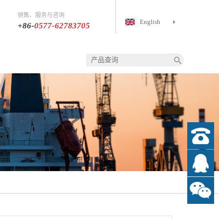
销售、服务与咨询
English
+86-
0577-62783705