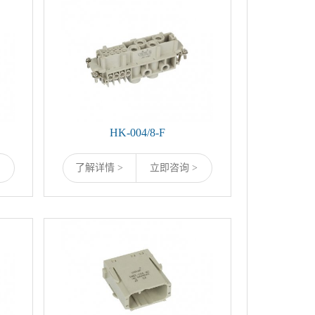
HK-004/8-F
了解详情 >
立即咨询 >